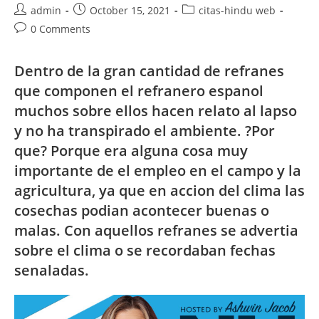
Post
Post
Post
admin
October 15, 2021
citas-hindu web
author:
published:
category:
Post
0 Comments
comments:
Dentro de la gran cantidad de refranes
que componen el refranero espanol
muchos sobre ellos hacen relato al lapso
y no ha transpirado el ambiente. ?Por
que? Porque era alguna cosa muy
importante de el empleo en el campo y la
agricultura, ya que en accion del clima las
cosechas podian acontecer buenas o
malas. Con aquellos refranes se advertia
sobre el clima o se recordaban fechas
senaladas.