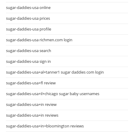
sugar-daddies-usa online
sugar-daddies-usa prices
sugar-daddies-usa profile
sugar-daddies-usa richmen.com login
sugar-daddies-usa search
sugar-daddies-usa sign in
sugar-daddies-usa+al+tanner1 sugar daddies com login
sugar-daddies-usa+fl review
sugar-daddies-usa+il+chicago sugar baby usernames
sugar-daddies-usa+in review
sugar-daddies-usa+in reviews
sugar-daddies-usa+in+bloomington reviews