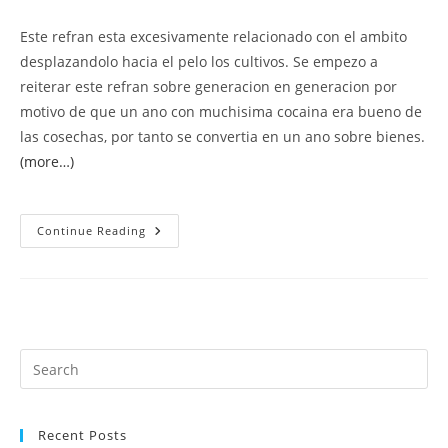
Este refran esta excesivamente relacionado con el ambito
desplazandolo hacia el pelo los cultivos. Se empezo a
reiterar este refran sobre generacion en generacion por
motivo de que un ano con muchisima cocaina era bueno de
las cosechas, por tanto se convertia en un ano sobre bienes.
(more…)
Los
Continue Reading
7
Refranes
Espanoles
Mas
Notables
Sobre
El
Lapso
Y
El
Clima
Recent Posts