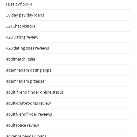
! Без рубрики
30 day pay day loans
321Chat visitors
420 Dating review
420 dating sites reviews
abdlmatch italia
adam4adam dating apps
adam4adam przejrze?
adult friend finder online status
adult-chat-rooms review
adultfriendfinder reviews
adultspace review
advance payday loans