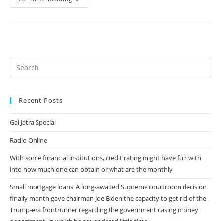
Y
Albert
Rivera,
?
Fin
De
Una
Relacion
Pareja?
Recent Posts
Gai Jatra Special
Radio Online
With some financial institutions, credit rating might have fun with
into how much one can obtain or what are the monthly
Small mortgage loans. A long-awaited Supreme courtroom decision
finally month gave chairman Joe Biden the capacity to get rid of the
Trump-era frontrunner regarding the government casing money
department, in which he squandered little time.