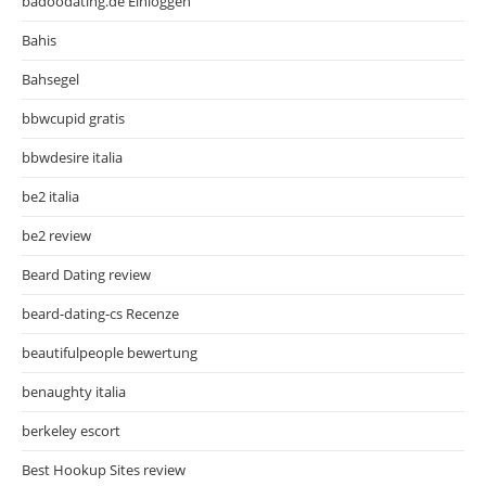
badoodating.de Einloggen
Bahis
Bahsegel
bbwcupid gratis
bbwdesire italia
be2 italia
be2 review
Beard Dating review
beard-dating-cs Recenze
beautifulpeople bewertung
benaughty italia
berkeley escort
Best Hookup Sites review