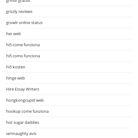
grindr gratuit
grizzly reviews
growlr online status
her web
hi5 come funziona
hi5 como funciona
hi5 kosten
hinge web
Hire Essay Writers
hongkongcupid web
hookup come funziona
hot sugar daddies
iamnaughty avis