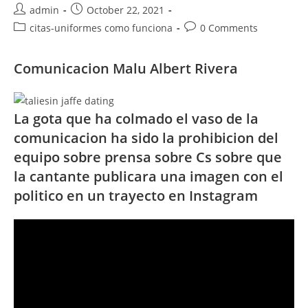
Post
Post
admin
October 22, 2021
author:
published:
Post
Post
citas-uniformes como funciona
0 Comments
category:
comments:
Comunicacion Malu Albert Rivera
La gota que ha colmado el vaso de la
comunicacion ha sido la prohibicion del
equipo sobre prensa sobre Cs sobre que
la cantante publicara una imagen con el
politico en un trayecto en Instagram