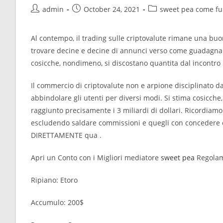
Post
Post
Post
admin
October 24, 2021
sweet pea come fu
author:
published:
category:
Al contempo, il trading sulle criptovalute rimane una buon
trovare decine e decine di annunci verso come guadagnare 
cosicche, nondimeno, si discostano quantita dal incontro p
Il commercio di criptovalute non e arpione disciplinato d
abbindolare gli utenti per diversi modi. Si stima cosicch
raggiunto precisamente i 3 miliardi di dollari. Ricordiam
escludendo saldare commissioni e quegli con concedere c
DIRETTAMENTE qua .
Apri un Conto con i Migliori mediatore
sweet pea
Regolam
Ripiano: Etoro
Accumulo: 200$