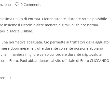
Post
nziona
0 Comments
comments:
issima utilita di entrata. Ciononostante, durante rete e possibile
insieme il Bitcoin e altre monete digitali, di sbieco norma
er bisaccia visibile.
a una normativa adeguata. Cio permette ai truffatori della agguato 
e, mese dopo mese, le truffe durante corrente porzione abbiano
o che il maniera migliore verso concedere durante criptovalute
orso Etoro. Puoi abbandonare al sito ufficiale di Etoro CLICCANDO
entati