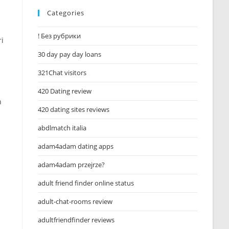
Categories
! Без рубрики
ri
30 day pay day loans
321Chat visitors
420 Dating review
n
420 dating sites reviews
abdlmatch italia
adam4adam dating apps
adam4adam przejrze?
adult friend finder online status
adult-chat-rooms review
adultfriendfinder reviews