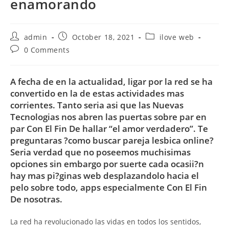
enamorando
Post
Post
Post
admin
October 18, 2021
ilove web
author:
published:
category:
Post
0 Comments
comments:
A fecha de en la actualidad, ligar por la red se ha
convertido en la de estas actividades mas
corrientes. Tanto seri­a asi que las Nuevas
Tecnologias nos abren las puertas sobre par en
par Con El Fin De hallar “el amor verdadero”. Te
preguntaras ?como buscar pareja lesbica online?
Seri­a verdad que no poseemos muchisimas
opciones sin embargo por suerte cada ocasii?n
hay mas pi?ginas web desplazandolo hacia el
pelo sobre todo, apps especialmente Con El Fin
De nosotras.
La red ha revolucionado las vidas en todos los sentidos,