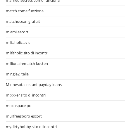
married secrets como funciona
match come funziona
matchocean gratuit
miami escort
milfaholic avis
milfaholic sito di incontri
millionairematch kosten
mingle2 italia
Minnesota instant payday loans
mixxxer sito di incontri
mocospace pc
murfreesboro escort
mydirtyhobby sito di incontri