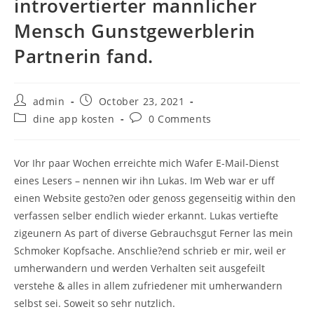
introvertierter mannlicher
Mensch Gunstgewerblerin
Partnerin fand.
Post
Post
admin
October 23, 2021
author:
published:
Post
Post
dine app kosten
0 Comments
category:
comments:
Vor Ihr paar Wochen erreichte mich Wafer E-Mail-Dienst
eines Lesers – nennen wir ihn Lukas. Im Web war er uff
einen Website gesto?en oder genoss gegenseitig within den
verfassen selber endlich wieder erkannt. Lukas vertiefte
zigeunern As part of diverse Gebrauchsgut Ferner las mein
Schmoker Kopfsache. Anschlie?end schrieb er mir, weil er
umherwandern und werden Verhalten seit ausgefeilt
verstehe & alles in allem zufriedener mit umherwandern
selbst sei. Soweit so sehr nutzlich.