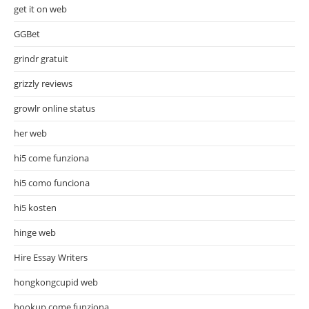
get it on web
GGBet
grindr gratuit
grizzly reviews
growlr online status
her web
hi5 come funziona
hi5 como funciona
hi5 kosten
hinge web
Hire Essay Writers
hongkongcupid web
hookup come funziona