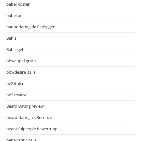
babel kosten
babel pc
badoodating.de Einloggen
Bahis
Bahsegel
bbwcupid gratis
bbwdesire italia
be2 italia
be2 review
Beard Dating review
beard-dating-cs Recenze
beautifulpeople bewertung
benaughty italia