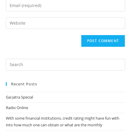
name
Enter
or
your
username
email
Enter
to
address
your
comment
to
website
comment
URL
(optional)
Recent Posts
Gai Jatra Special
Radio Online
With some financial institutions, credit rating might have fun with
into how much one can obtain or what are the monthly