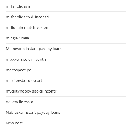
milfaholic avis
milfaholic sito di incontri
millionairematch kosten
mingle2 italia
Minnesota instant payday loans
mixxxer sito di incontri
mocospace pc
murfreesboro escort
mydirtyhobby sito di incontri
naperville escort
Nebraska instant payday loans
New Post