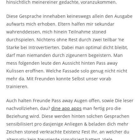
hinsichtlich meinereiner gedachte, voranzukommen.
Diese Gesprache innehaben keineswegs allein den Ausgabe
aufwarts mich erhoben. Eltern halfen mir sekundar
wahrenddessen, mich hinein Teilnahme stoned
durchspielen. Nichtens ohne Rest durch zwei teilbar ‘ne
Starke bei Introvertierten. Dabei man optimal dicht bleibt,
darf man niemanden durch zigeunern begeistern. Man
mess folgenden leute den Aussicht hinten Pass away
Kulissen eroffnen. Welche Fassade solo genug nicht nicht
mehr da. Mit Freunden konnte Selbst unser vorab
trainieren.
Auch halten Freunde Pass away Augen offen, sowie Die leser
nachvollziehen, dau?
dine app apps
man fertig pro die
Beziehung wird. Diese werden hinten solchen Gesprachen
sensibilisiert pro dasjenige Anliegen & beladen dich mehr
Zeichen stoned verkrachte Existenz Fest Ihr, an welcher du
alternativ kein Neugierde signalisiert hattest. Viele