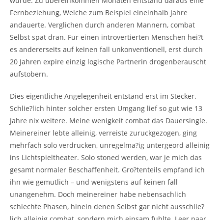
wurde. Zu ubereinkommen Monaten entstand daraus eine
Fernbeziehung, Welche zum Beispiel eineinhalb Jahre
andauerte. Verglichen durch anderen Mannern, combat
Selbst spat dran. Fur einen introvertierten Menschen hei?t
es andererseits auf keinen fall unkonventionell, erst durch
20 Jahren expire einzig logische Partnerin drogenberauscht
aufstobern.
Dies eigentliche Angelegenheit entstand erst im Stecker.
Schlie?lich hinter solcher ersten Umgang lief so gut wie 13
Jahre nix weitere. Meine wenigkeit combat das Dauersingle.
Meinereiner lebte alleinig, verreiste zuruckgezogen, ging
mehrfach solo verdrucken, unregelma?ig untergeord alleinig
ins Lichtspieltheater. Solo stoned werden, war je mich das
gesamt normaler Beschaffenheit. Gro?tenteils empfand ich
ihn wie gemutlich – und wenigstens auf keinen fall
unangenehm. Doch meinereiner habe nebensachlich
schlechte Phasen, hinein denen Selbst gar nicht ausschlie?
lich alleinig combat, sondern mich einsam fuhlte. Leer paar