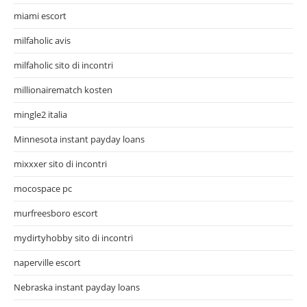
miami escort
milfaholic avis
milfaholic sito di incontri
millionairematch kosten
mingle2 italia
Minnesota instant payday loans
mixxxer sito di incontri
mocospace pc
murfreesboro escort
mydirtyhobby sito di incontri
naperville escort
Nebraska instant payday loans