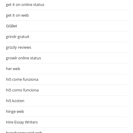
get it on online status
get it on web
GGBet
grindr gratuit
grizzly reviews
growlr online status
her web
hi5 come funziona
hi5 como funciona
hi5 kosten
hinge web
Hire Essay Writers
hongkongcupid web