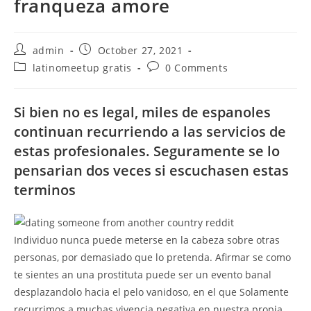
franqueza amore
Post
Post
admin
October 27, 2021
author:
published:
Post
Post
latinomeetup gratis
0 Comments
category:
comments:
Si bien no es legal, miles de espanoles
continuan recurriendo a las servicios de
estas profesionales. Seguramente se lo
pensarian dos veces si escuchasen estas
terminos
Individuo nunca puede meterse en la cabeza sobre otras
personas, por demasiado que lo pretenda. Afirmar se como
te sientes an una prostituta puede ser un evento banal
desplazandolo hacia el pelo vanidoso, en el que Solamente
recurrimos a muchas vivencia negativa en nuestra propia