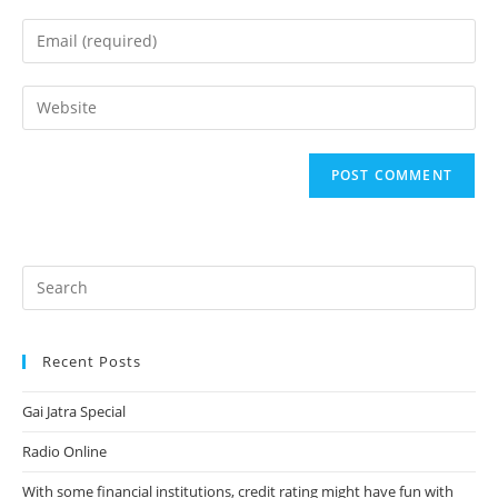
name
Enter
or
your
username
email
Enter
to
address
your
comment
to
website
comment
URL
(optional)
Recent Posts
Gai Jatra Special
Radio Online
With some financial institutions, credit rating might have fun with