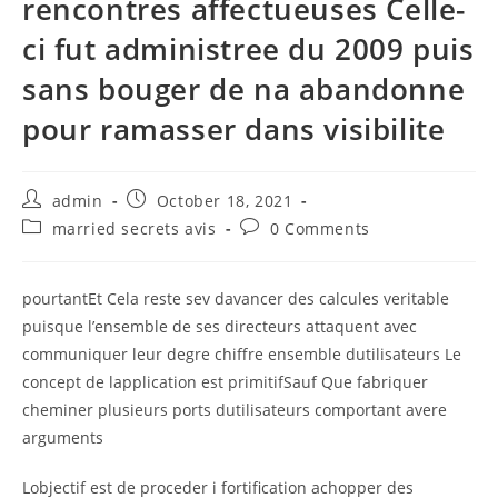
rencontres affectueuses Celle-
ci fut administree du 2009 puis
sans bouger de na abandonne
pour ramasser dans visibilite
Post
Post
admin
October 18, 2021
author:
published:
Post
Post
married secrets avis
0 Comments
category:
comments:
pourtantEt Cela reste sev davancer des calcules veritable
puisque l’ensemble de ses directeurs attaquent avec
communiquer leur degre chiffre ensemble dutilisateurs Le
concept de lapplication est primitifSauf Que fabriquer
cheminer plusieurs ports dutilisateurs comportant avere
arguments
Lobjectif est de proceder i fortification achopper des