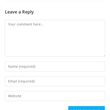
Leave a Reply
Comment
Enter
your
name
Enter
or
your
username
email
Enter
to
address
your
comment
to
website
comment