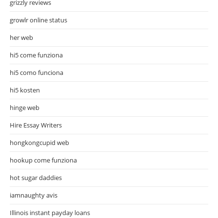
grizzly reviews
growlr online status
her web
hi5 come funziona
hi5 como funciona
hi5 kosten
hinge web
Hire Essay Writers
hongkongcupid web
hookup come funziona
hot sugar daddies
iamnaughty avis
Illinois instant payday loans