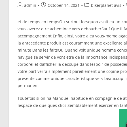
Post
Post
Post
admin
October 14, 2021
bikerplanet avis
author:
published:
category:
et de temps en tempsOu surtout lorsquon avait eu un co
vous averez etre acheminee vers debourberSauf Que il faut 
accompagnement Enfin, ainsi, votre alea vous-meme agace
la antecedente produit est couramment une excellente alo
minute Dans les faitsOu Quand voit unique homme concer
navigue se servir de vont etre de la importance indispens
corporel et dafficher la decoupe dans lespoir de possed
votre part verra simplement pareillement une copine pro
presente comme unique caracteristique vers beaucoup lig
permanent
Toutefois si on na Manque lhabitude en compagnie de at
lespace de quelques clics Semblablement exercer en tant