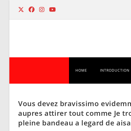
Skip
to
content
HOME
INTRODUCTION
Vous devez bravissimo evidem
aupres attirer tout comme Je tr
pleine bandeau a legard de ais