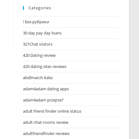
Categories
! Без рубрики
30 day pay day loans
321Chat visitors
420 Dating review
420 dating sites reviews
abdlmatch italia
adam4adam dating apps
adam4adam przejrze?
adult friend finder online status
adult-chat-rooms review
adultfriendfinder reviews