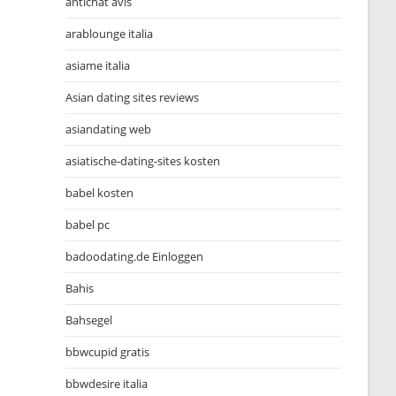
antichat avis
arablounge italia
asiame italia
Asian dating sites reviews
asiandating web
asiatische-dating-sites kosten
babel kosten
babel pc
badoodating.de Einloggen
Bahis
Bahsegel
bbwcupid gratis
bbwdesire italia