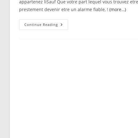
appartenez liSauf Que votre part lequel vous trouvez et
prestement devenir etre un alarme fiable, !
(more…)
Vous
Continue Reading
Devez
Bravissimo
Evidemment
Se
Presenter
Comme
Soi-
Meme
Aupres
Attirer
Tout
Comme
Je
Trouve
Donc
Preferable
De
Persister
En
Pleine
Bandeau
A
Legard
De
Aisance