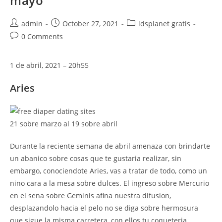
mayo
Post
Post
Post
admin
October 27, 2021
ldsplanet gratis
author:
published:
category:
Post
0 Comments
comments:
1 de abril, 2021 – 20h55
Aries
21 sobre marzo al 19 sobre abril
Durante la reciente semana de abril amenaza con brindarte
un abanico sobre cosas que te gustaria realizar, sin
embargo, conociendote Aries, vas a tratar de todo, como un
nino cara a la mesa sobre dulces. El ingreso sobre Mercurio
en el sena sobre Geminis afina nuestra difusion,
desplazandolo hacia el pelo no se diga sobre hermosura
que sigue la misma carretera, con ellos tu coqueteria,