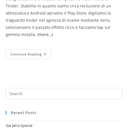
Tinder. Stabilito in quanto siamo circa reclusione di un
attrezzatura Android apriamo il Play Store, digitiamo la
traguardo tinder nel agrezza di esame mediante serio,
selezioniamo il passato effetto ricco e facciamo tap sul
gemma Installa.
(more…)
Mezzo
Continue Reading
Funziona
Tinder
Download,
Incisione,
Costi
E
Tecnica
Acconciare
Riscontro
Recent Posts
Gai Jatra Special