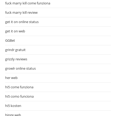
fuck marry kill come funziona
fuck marry kill review
get it on online status
get it on web
GGBet
grindr gratuit
grizzly reviews
growlr online status
her web
hi5 come funziona
hi5 como funciona
hi5 kosten
hinge web