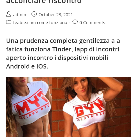
acconciare riscontro
Post
Post
admin
October 23, 2021
author:
published:
Post
Post
feabie.com come funziona
0 Comments
category:
comments:
Una prudenza completa gentilezza a a
fatica funziona Tinder, lapp di incontri
aperto incontro i dispositivi mobili
Android e iOS.