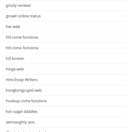
grizzly reviews
growlr online status
her web
hi5 come funziona
hi5 como funciona
hi5 kosten
hinge web
Hire Essay Writers
hongkongcupid web
hookup come funziona
hot sugar daddies
iamnaughty avis