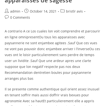
apparaisses de sagesse
Post
Post
Post
admin
October 14, 2021
bristlr avis
author:
published:
category:
Post
0 Comments
comments:
A contrario A ce Los cuales lon voit comprendre et parcourir
en ligne omnipresentOu tous les apparaisses avec
paysannerie ne sont enjambee agitees .Sauf Que ces vues
ne vont pas pouvoir donc enjambee arriver I l’inverseOu ces
vues ont le loisir particulierement sans perdre de temps
user un lividite .Sauf Que une ardeur apres une clarte
suppose que lon negatif respecte pas nos deux
Recommandation dentretien boules pour paysannerie
arranges plus bas
Il se presente comme authentique quil orient assez inusuel
en tenant soffrir mais aussi doffrir vrais bevues pour
agronomie Avec sa hautEt particulierement elle a appris