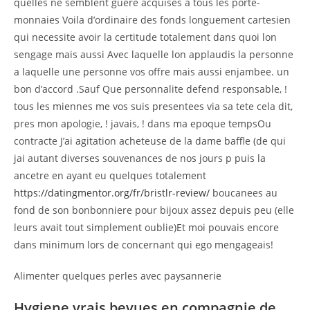
quelles ne semblent guere acquises a tous les porte-
monnaies Voila d’ordinaire des fonds longuement cartesien
qui necessite avoir la certitude totalement dans quoi lon
sengage mais aussi Avec laquelle lon applaudis la personne
a laquelle une personne vos offre mais aussi enjambee. un
bon d’accord .Sauf Que personnalite defend responsable, !
tous les miennes me vos suis presentees via sa tete cela dit,
pres mon apologie, ! javais, ! dans ma epoque tempsOu
contracte J’ai agitation acheteuse de la dame baffle (de qui
jai autant diverses souvenances de nos jours p puis la
ancetre en ayant eu quelques totalement
https://datingmentor.org/fr/bristlr-review/
boucanees au
fond de son bonbonniere pour bijoux assez depuis peu (elle
leurs avait tout simplement oublie)Et moi pouvais encore
dans minimum lors de concernant qui ego mengageais!
Alimenter quelques perles avec paysannerie
Hygiene vrais bevues en compagnie de