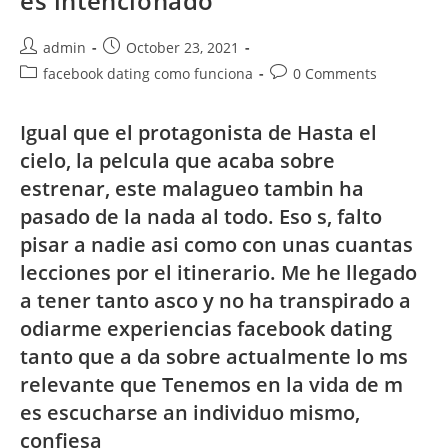
es intencionado
Post
Post
admin
October 23, 2021
author:
published:
Post
Post
facebook dating como funciona
0 Comments
category:
comments:
Igual que el protagonista de Hasta el
cielo, la pelcula que acaba sobre
estrenar, este malagueo tambin ha
pasado de la nada al todo. Eso s, falto
pisar a nadie asi como con unas cuantas
lecciones por el itinerario. Me he llegado
a tener tanto asco y no ha transpirado a
odiarme
experiencias facebook dating
tanto que a da sobre actualmente lo ms
relevante que Tenemos en la vida de m
es escucharse an individuo mismo,
confiesa