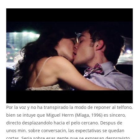
Por la voz y no ha transpirado la modo de reponer al telfono,
bien se intuye que Miguel Herrn (Mlaga, 1996) es sincero,
directo desplazandolo hacia el pelo cercano. Despus de
unos min. sobre conversacin, las expectativas se quedan
cortas. Seria sobre esas gente que se expresan desprovisto