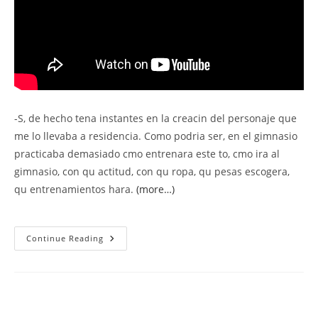
-S, de hecho tena instantes en la creacin del personaje que
me lo llevaba a residencia. Como podria ser, en el gimnasio
practicaba demasiado cmo entrenara este to, cmo ira al
gimnasio, con qu actitud, con qu ropa, qu pesas escogera,
qu entrenamientos hara.
(more…)
Miguel
Continue Reading
Herrn
En
Mi
Morada
Nunca
Tenemos
Espejos,
Aunque