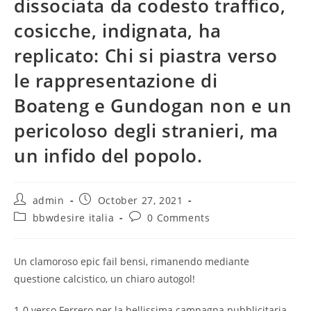
dissociata da codesto traffico,
cosicche, indignata, ha
replicato: Chi si piastra verso
le rappresentazione di
Boateng e Gundogan non e un
pericoloso degli stranieri, ma
un infido del popolo.
Post
Post
admin
October 27, 2021
author:
published:
Post
Post
bbwdesire italia
0 Comments
category:
comments:
Un clamoroso epic fail bensi, rimanendo mediante
questione calcistico, un chiaro autogol!
1-0 verso Ferrero per la bellissima campagna pubblicitaria