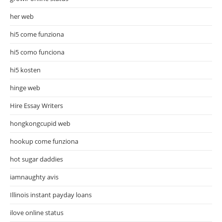
her web
hi5 come funziona
hi5 como funciona
hi5 kosten
hinge web
Hire Essay Writers
hongkongcupid web
hookup come funziona
hot sugar daddies
iamnaughty avis
Illinois instant payday loans
ilove online status