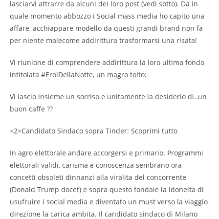
lasciarvi attrarre da alcuni dei loro post (vedi sotto). Da in
quale momento abbozzo i Social mass media ho capito una
affare, acchiappare modello da questi grandi brand non fa
per niente malecome addirittura trasformarsi una risata!
Vi riunione di comprendere addirittura la loro ultima fondo
intitolata #EroiDellaNotte, un magro tolto:
Vi lascio insieme un sorriso e unitamente la desiderio di..un
buon caffe ??
<2>Candidato Sindaco sopra Tinder: Scoprimi tutto
In agro elettorale andare accorgersi e primario. Programmi
elettorali validi, carisma e conoscenza sembrano ora
concetti obsoleti dinnanzi alla viralita del concorrente
(Donald Trump docet) e sopra questo fondale la idoneita di
usufruire i social media e diventato un must verso la viaggio
direzione la carica ambita. Il candidato sindaco di Milano