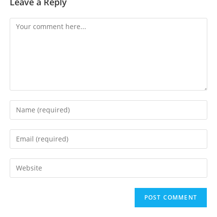
Leave a Reply
Comment
Enter
your
name
Enter
or
your
username
email
Enter
to
address
your
comment
to
website
comment
URL
(optional)