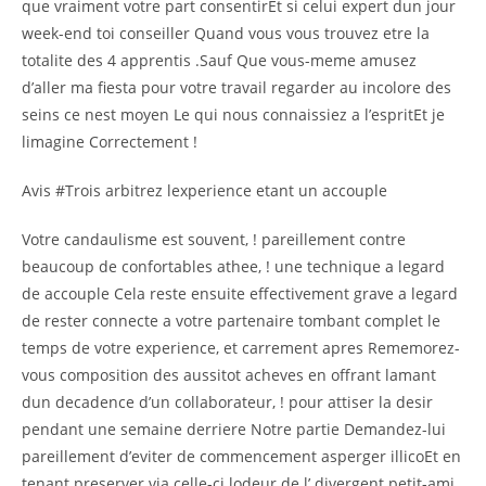
que vraiment votre part consentirEt si celui expert dun jour
week-end toi conseiller Quand vous vous trouvez etre la
totalite des 4 apprentis .Sauf Que vous-meme amusez
d’aller ma fiesta pour votre travail regarder au incolore des
seins ce nest moyen Le qui nous connaissiez a l’espritEt je
limagine Correctement !
Avis #Trois arbitrez lexperience etant un accouple
Votre candaulisme est souvent, ! pareillement contre
beaucoup de confortables athee, ! une technique a legard
de accouple Cela reste ensuite effectivement grave a legard
de rester connecte a votre partenaire tombant complet le
temps de votre experience, et carrement apres Rememorez-
vous composition des aussitot acheves en offrant lamant
dun decadence d’un collaborateur, ! pour attiser la desir
pendant une semaine derriere Notre partie Demandez-lui
pareillement d’eviter de commencement asperger illicoEt en
tenant preserver via celle-ci lodeur de l’ divergent petit-ami