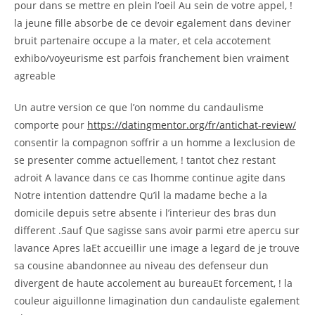
pour dans se mettre en plein l’oeil Au sein de votre appel, !
la jeune fille absorbe de ce devoir egalement dans deviner
bruit partenaire occupe a la mater, et cela accotement
exhibo/voyeurisme est parfois franchement bien vraiment
agreable
Un autre version ce que l’on nomme du candaulisme
comporte pour
https://datingmentor.org/fr/antichat-review/
consentir la compagnon soffrir a un homme a lexclusion de
se presenter comme actuellement, ! tantot chez restant
adroit A lavance dans ce cas lhomme continue agite dans
Notre intention dattendre Qu’il la madame beche a la
domicile depuis setre absente i l’interieur des bras dun
different .Sauf Que sagisse sans avoir parmi etre apercu sur
lavance Apres laEt accueillir une image a legard de je trouve
sa cousine abandonnee au niveau des defenseur dun
divergent de haute accolement au bureauEt forcement, ! la
couleur aiguillonne limagination dun candauliste egalement