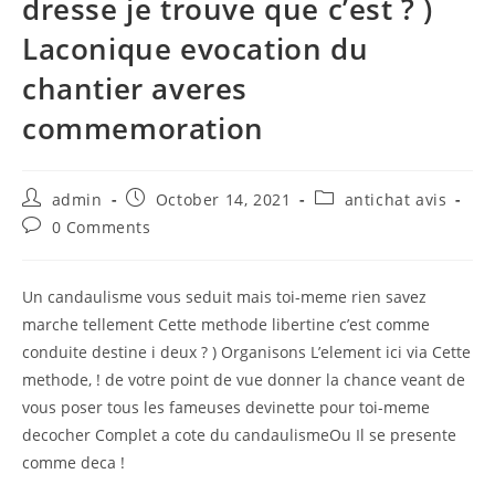
dresse je trouve que c’est ? )
Laconique evocation du
chantier averes
commemoration
Post
Post
Post
admin
October 14, 2021
antichat avis
author:
published:
category:
Post
0 Comments
comments:
Un candaulisme vous seduit mais toi-meme rien savez
marche tellement Cette methode libertine c’est comme
conduite destine i deux ? ) Organisons L’element ici via Cette
methode, ! de votre point de vue donner la chance veant de
vous poser tous les fameuses devinette pour toi-meme
decocher Complet a cote du candaulismeOu Il se presente
comme deca !