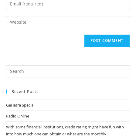
Enter
or
your
username
email
Enter
to
address
your
comment
to
website
comment
URL
(optional)
Recent Posts
Gai Jatra Special
Radio Online
With some financial institutions, credit rating might have fun with
into how much one can obtain or what are the monthly