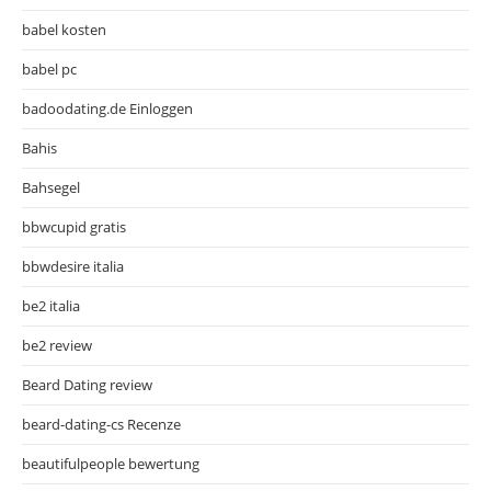
babel kosten
babel pc
badoodating.de Einloggen
Bahis
Bahsegel
bbwcupid gratis
bbwdesire italia
be2 italia
be2 review
Beard Dating review
beard-dating-cs Recenze
beautifulpeople bewertung