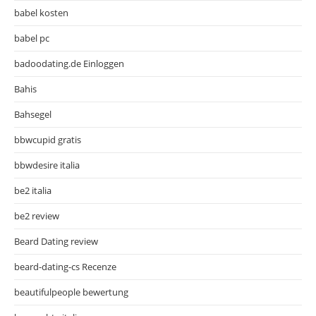
babel kosten
babel pc
badoodating.de Einloggen
Bahis
Bahsegel
bbwcupid gratis
bbwdesire italia
be2 italia
be2 review
Beard Dating review
beard-dating-cs Recenze
beautifulpeople bewertung