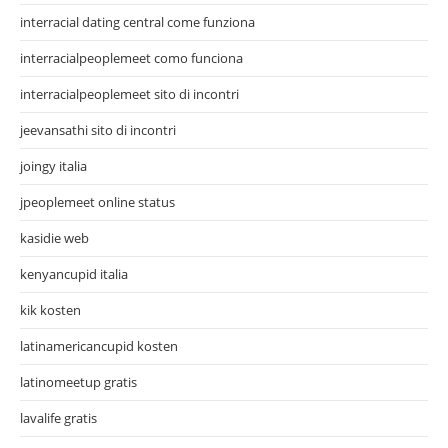
interracial dating central come funziona
interracialpeoplemeet como funciona
interracialpeoplemeet sito di incontri
jeevansathi sito di incontri
joingy italia
jpeoplemeet online status
kasidie web
kenyancupid italia
kik kosten
latinamericancupid kosten
latinomeetup gratis
lavalife gratis