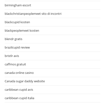
birmingham escort
blackchristianpeoplemeet sito di incontri
blackcupid kosten
blackpeoplemeet kosten
blendr gratis
brazilcupid review
bristlr avis
caffmos gratuit
canada online casino
Canada sugar daddy website
caribbean cupid avis
caribbean cupid italia