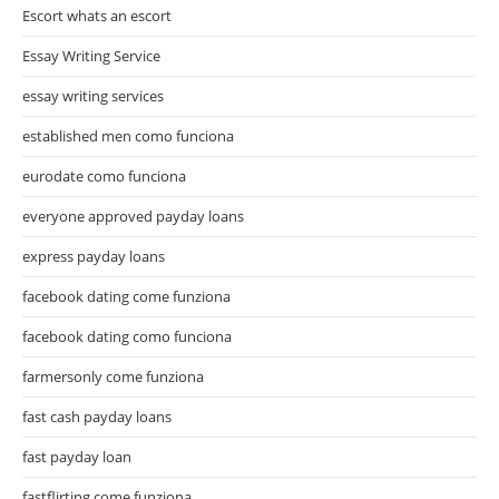
Escort whats an escort
Essay Writing Service
essay writing services
established men como funciona
eurodate como funciona
everyone approved payday loans
express payday loans
facebook dating come funziona
facebook dating como funciona
farmersonly come funziona
fast cash payday loans
fast payday loan
fastflirting come funziona