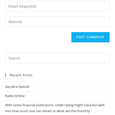
name
Enter
or
your
username
email
Enter
to
address
your
comment
to
website
comment
URL
(optional)
Recent Posts
Gai Jatra Special
Radio Online
With some financial institutions, credit rating might have fun with
into how much one can obtain or what are the monthly