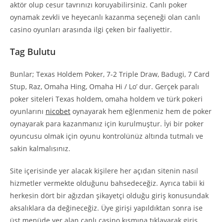
aktör olup cesur tavrınızı koruyabilirsiniz. Canlı poker
oynamak zevkli ve heyecanlı kazanma seçeneği olan canlı
casino oyunları arasında ilgi çeken bir faaliyettir.
Tag Bulutu
Bunlar; Texas Holdem Poker, 7-2 Triple Draw, Badugi, 7 Card
Stup, Raz, Omaha Hing, Omaha Hi / Lo’ dur. Gerçek paralı
poker siteleri Texas holdem, omaha holdem ve türk pokeri
oyunlarını
nicobet
oynayarak hem eğlenmeniz hem de poker
oynayarak para kazanmanız için kurulmuştur. İyi bir poker
oyuncusu olmak için oyunu kontrolünüz altında tutmalı ve
sakin kalmalısınız.
Site içerisinde yer alacak kişilere her açıdan sitenin nasıl
hizmetler vermekte olduğunu bahsedeceğiz. Ayrıca tabii ki
herkesin dört bir ağızdan şikayetçi olduğu giriş konusundak
aksalıklara da değineceğiz. Üye girişi yapıldıktan sonra ise
üst menüde yer alan canlı casino kısmına tıklayarak giriş