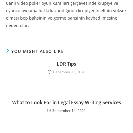
Canlı video poker oyun kuralları çerçevesinde krupiye ve
oyuncu oynama hakkı kazandığında krupiyenin elinin yüksek
olması bop bahsinin ve görme bahsinin kaybedilmesine
neden olur.
YOU MIGHT ALSO LIKE
LDR Tips
December 23, 2020
What to Look For in Legal Essay Writing Services
September 14, 2021