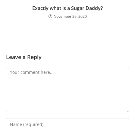
Exactly what is a Sugar Daddy?
November 29, 2020
Leave a Reply
Comment
Enter
your