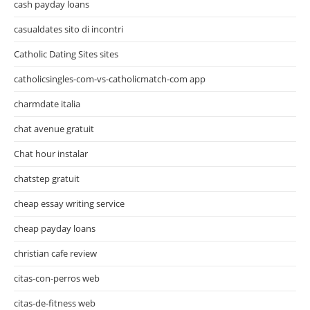
cash payday loans
casualdates sito di incontri
Catholic Dating Sites sites
catholicsingles-com-vs-catholicmatch-com app
charmdate italia
chat avenue gratuit
Chat hour instalar
chatstep gratuit
cheap essay writing service
cheap payday loans
christian cafe review
citas-con-perros web
citas-de-fitness web