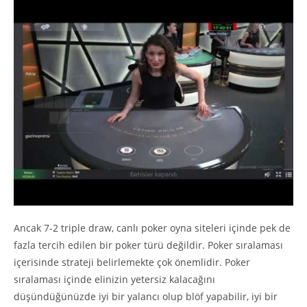
Ancak 7-2 triple draw, canlı poker oyna siteleri içinde pek de
fazla tercih edilen bir poker türü değildir. Poker sıralaması
içerisinde strateji belirlemekte çok önemlidir. Poker
sıralaması içinde elinizin yetersiz kalacağını
düşündüğünüzde iyi bir yalancı olup blöf yapabilir, iyi bir