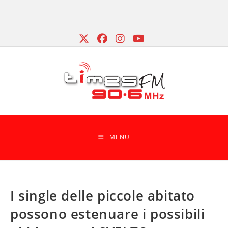
Skip
to
content
MENU
I single delle piccole abitato
possono estenuare i possibili