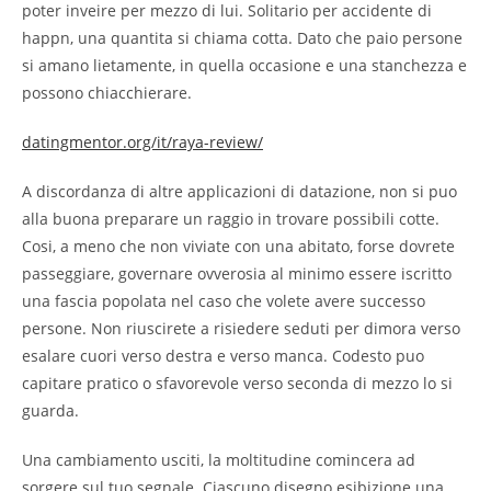
poter inveire per mezzo di lui. Solitario per accidente di
happn, una quantita si chiama cotta. Dato che paio persone
si amano lietamente, in quella occasione e una stanchezza e
possono chiacchierare.
datingmentor.org/it/raya-review/
A discordanza di altre applicazioni di datazione, non si puo
alla buona preparare un raggio in trovare possibili cotte.
Cosi, a meno che non viviate con una abitato, forse dovrete
passeggiare, governare ovverosia al minimo essere iscritto
una fascia popolata nel caso che volete avere successo
persone. Non riuscirete a risiedere seduti per dimora verso
esalare cuori verso destra e verso manca. Codesto puo
capitare pratico o sfavorevole verso seconda di mezzo lo si
guarda.
Una cambiamento usciti, la moltitudine comincera ad
sorgere sul tuo segnale. Ciascuno disegno esibizione una