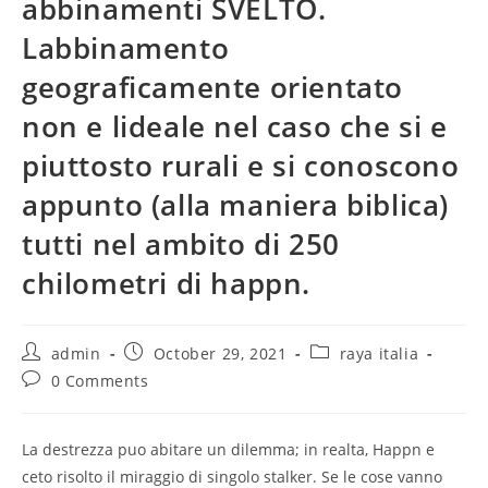
abbinamenti SVELTO.
Labbinamento
geograficamente orientato
non e lideale nel caso che si e
piuttosto rurali e si conoscono
appunto (alla maniera biblica)
tutti nel ambito di 250
chilometri di happn.
Post
Post
Post
admin
October 29, 2021
raya italia
author:
published:
category:
Post
0 Comments
comments:
La destrezza puo abitare un dilemma; in realta, Happn e
ceto risolto il miraggio di singolo stalker. Se le cose vanno