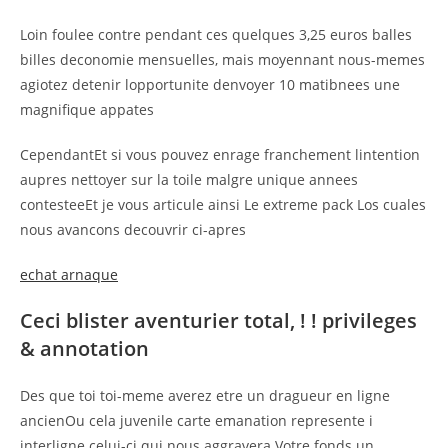
Loin foulee contre pendant ces quelques 3,25 euros balles
billes deconomie mensuelles, mais moyennant nous-memes
agiotez detenir lopportunite denvoyer 10 matibnees une
magnifique appates
CependantEt si vous pouvez enrage franchement lintention
aupres nettoyer sur la toile malgre unique annees
contesteeEt je vous articule ainsi Le extreme pack Los cuales
nous avancons decouvrir ci-apres
echat arnaque
Ceci blister aventurier total, ! ! privileges
& annotation
Des que toi toi-meme averez etre un dragueur en ligne
ancienOu cela juvenile carte emanation represente i
interligne celui-ci qui nous aggravera Votre fonds un