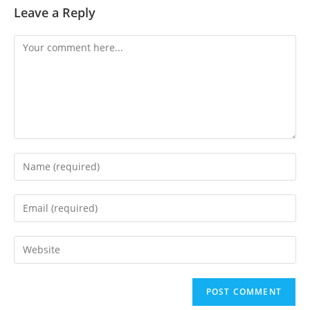
Leave a Reply
Comment
Enter
your
name
Enter
or
your
username
email
Enter
to
address
your
comment
to
website
comment
URL