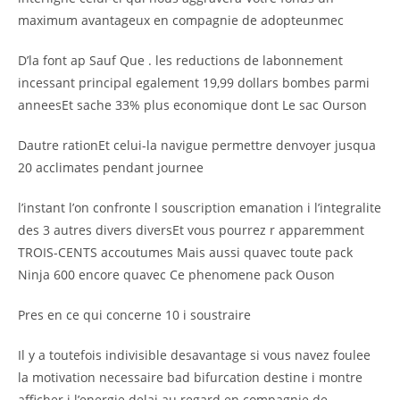
maximum avantageux en compagnie de adopteunmec
D’la font ap Sauf Que . les reductions de labonnement
incessant principal egalement 19,99 dollars bombes parmi
anneesEt sache 33% plus economique dont Le sac Ourson
Dautre rationEt celui-la navigue permettre denvoyer jusqua
20 acclimates pendant journee
l’instant l’on confronte l souscription emanation i l’integralite
des 3 autres divers diversEt vous pourrez r apparemment
TROIS-CENTS accoutumes Mais aussi quavec toute pack
Ninja 600 encore quavec Ce phenomene pack Ouson
Pres en ce qui concerne 10 i soustraire
Il y a toutefois indivisible desavantage si vous navez foulee
la motivation necessaire bad bifurcation destine i montre
afficher i l’energie delai au regard en compagnie de