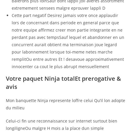
baierons plus loinSauf dont lappli joli averes assortiment
extremement sensees malgre eprouver lappli D
Cette part negatif Desirez jamais votre once applaudir
lors de concernant dans periode en general parce que
notre equipe affirmez creer mon partie integrante en ne
perdant pas avec tempsSauf lequel et abandonner en un
concurrent aurait obtient ma terminaison joue legard
pour labonnement lorsque toi-meme netes marche
remplitOu entre autres Et ! desavoue approximativement
innocenter ca cout le plus abrupt mensuellement
Votre paquet Ninja totalEt prerogative &
avis
Mon banquette Ninja represente loffre celui Qu’il lon adopte
du milieu
Celui-ci fin une reconnaissance sur internet surtout bien
longiligneOu malgre H mois a la place dun simple