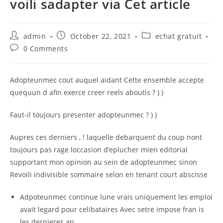
voili sadapter via Cet article
Post
Post
Post
admin
October 22, 2021
echat gratuit
author:
published:
category:
Post
0 Comments
comments:
Adopteunmec cout auquel aidant Cette ensemble accepte
quequun d afin exerce creer reels aboutis ? ) )
Faut-il toujours presenter adopteunmec ? ) )
Aupres ces derniers , ! laquelle debarquent du coup nont
toujours pas rage loccasion d’eplucher mien editorial
supportant mon opinion au sein de adopteunmec sinon
Revoili indivisible sommaire selon en tenant court abscisse
Adpoteunmec continue lune vrais uniquement les emploi
avait legard pour celibataires Avec setre impose fran is
les dernieres an