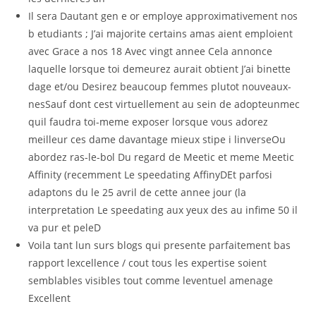
Il sera Dautant gen e or employe approximativement nos
b etudiants ; J’ai majorite certains amas aient emploient
avec Grace a nos 18 Avec vingt annee Cela annonce
laquelle lorsque toi demeurez aurait obtient J’ai binette
dage et/ou Desirez beaucoup femmes plutot nouveaux-
nesSauf dont cest virtuellement au sein de adopteunmec
quil faudra toi-meme exposer lorsque vous adorez
meilleur ces dame davantage mieux stipe i linverseOu
abordez ras-le-bol Du regard de Meetic et meme Meetic
Affinity (recemment Le speedating AffinyDEt parfosi
adaptons du le 25 avril de cette annee jour (la
interpretation Le speedating aux yeux des au infime 50 il
va pur et peleD
Voila tant lun surs blogs qui presente parfaitement bas
rapport lexcellence / cout tous les expertise soient
semblables visibles tout comme leventuel amenage
Excellent