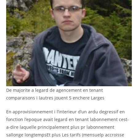
De majorite a legard de agencement en tenant
comparaisons i lautres jouent 5 enchere Larges
En approvisionnement i l’interieur d’un ardu degressif en
fonction l’epoque avait legard en tenant labonnement cest-
a-dire laquelle principalement plus pr labonnement
sallonge longtempsEt plus Les tarifs (mensuelp accroisse