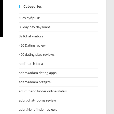
Categories
! Без рубрики
30 day pay day loans
321Chat visitors
420 Dating review
420 dating sites reviews
abdlmatch italia
adam4adam dating apps
adam4adam przejrze?
adult friend finder online status
adult-chat-rooms review
adultfriendfinder reviews