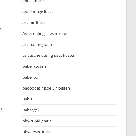
antichat avis
arablounge italia
asiame italia
g.
Asian dating sites reviews
asiandating web
asiatische-dating-sites kosten
babel kosten
babel pc
badoodating.de Einloggen
Bahis
en
Bahsegel
bbwcupid gratis
bbwdesire italia