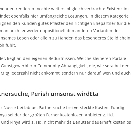
ohnen rentieren mochte weiters obgleich verkrachte Existenz im
 findet ebenfalls hier umfangreiche Losungen. In diesem Kategorie
eignen den Kunden gutes Pflaster den richtigen Ehepartner fur die
t man auch jedweder oppositionell den anderen Varianten der
einsames Leben oder allein zu Handen das besonderes Stelldichein
hlfuhlt.
et, liegt an den eigenen Bedurfnissen. Welche kleineren Portale
n Gunstgewerblerin Community Abhangigkeit, die, wie sera bei den
 die Mitgliederzahl nicht ankommt, sondern nur darauf, wen und auch
rtnersuche, Perish umsonst wirdEta
ur Nusse bei lablue, Partnersuche frei versteckte Kosten. Fundig
nya sei der der gro?ten Ferner kostenlosen Anbieter z. Hd.
 und Finya wird z. Hd. nicht mehr da Benutzer dauerhaft kostenlos