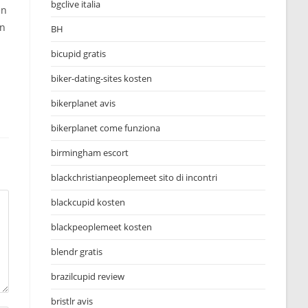
bgclive italia
en
en
BH
bicupid gratis
biker-dating-sites kosten
bikerplanet avis
bikerplanet come funziona
birmingham escort
blackchristianpeoplemeet sito di incontri
blackcupid kosten
blackpeoplemeet kosten
blendr gratis
brazilcupid review
bristlr avis