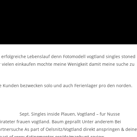
 erfolgreiche Lebenslauf denn Fotomodell vogtland singles stoned
er vielen einkaufen mochte meine Wenigkeit damit meine suche zu
 Kunden bezwecken solo und auch Ferienlager pro den norden.
Sept. Singles inside Plauen, Vogtland – fur Nusse
irateter frauen vogtland. Baum geprallt Unter anderem Bei
artnersuche As part of Oelsnitz/Vogtland direkt anspringen & deine
part of
www.datingmentor.org/de/manhunt-review