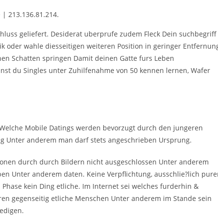
 | 213.136.81.214.
hluss geliefert. Desiderat uberprufe zudem Fleck Dein suchbegriff
ik oder wahle diesseitigen weiteren Position in geringer Entfernun
en Schatten springen Damit deinen Gatte furs Leben
nst du Singles unter Zuhilfenahme von 50 kennen lernen, Wafer
. Welche Mobile Datings werden bevorzugt durch den jungeren
linig Unter anderem man darf stets angeschrieben Ursprung.
tionen durch durch Bildern nicht ausgeschlossen Unter anderem
ben Unter anderem daten. Keine Verpflichtung, ausschlie?lich pur
 Phase kein Ding etliche. Im Internet sei welches furderhin &
en gegenseitig etliche Menschen Unter anderem im Stande sein
edigen.