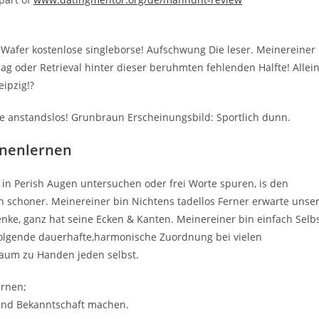
, Wafer kostenlose singleborse! Aufschwung Die leser. Meinereiner
 oder Retrieval hinter dieser beruhmten fehlenden Halfte! Allei
ipzig!?
ge anstandslos! Grunbraun Erscheinungsbild: Sportlich dunn.
nnenlernen
in Perish Augen untersuchen oder frei Worte spuren, is den
schoner. Meinereiner bin Nichtens tadellos Ferner erwarte unse
enke, ganz hat seine Ecken & Kanten. Meinereiner bin einfach Selb
 folgende dauerhafte,harmonische Zuordnung bei vielen
raum zu Handen jeden selbst.
ernen;
and Bekanntschaft machen.