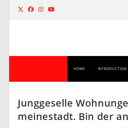
Skip
to
content
HOME
INTRODUCTION
Junggeselle Wohnungen
meinestadt. Bin der an