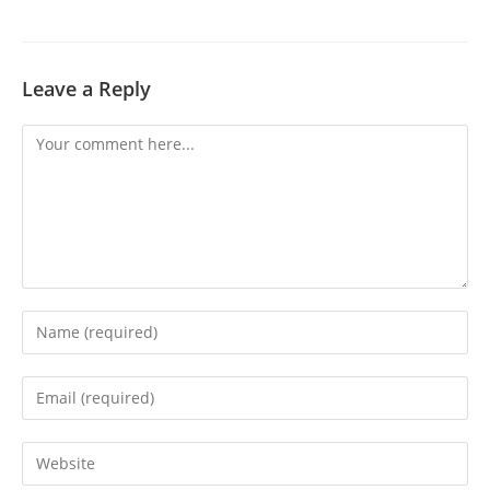
Leave a Reply
Comment
Enter
your
name
Enter
or
your
username
email
Enter
to
address
your
comment