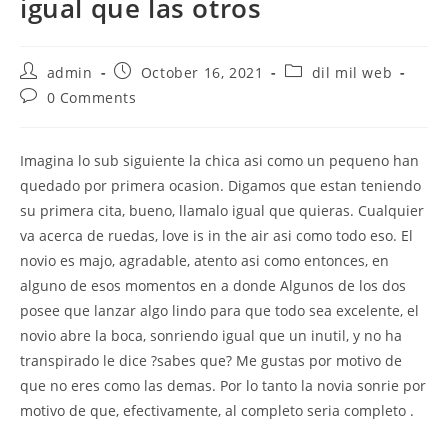
igual que las otros
Post
Post
Post
admin
October 16, 2021
dil mil web
author:
published:
category:
Post
0 Comments
comments:
Imagina lo sub siguiente la chica asi como un pequeno han
quedado por primera ocasion. Digamos que estan teniendo
su primera cita, bueno, llamalo igual que quieras. Cualquier
va acerca de ruedas, love is in the air asi como todo eso. El
novio es majo, agradable, atento asi como entonces, en
alguno de esos momentos en a donde Algunos de los dos
posee que lanzar algo lindo para que todo sea excelente, el
novio abre la boca, sonriendo igual que un inutil, y no ha
transpirado le dice ?sabes que? Me gustas por motivo de
que no eres como las demas. Por lo tanto la novia sonrie por
motivo de que, efectivamente, al completo seria completo .