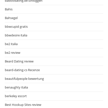
badoodating.de Einloggen
Bahis
Bahsegel
bbwcupid gratis
bbwdesire italia
be2 italia
be2 review
Beard Dating review
beard-dating-cs Recenze
beautifulpeople bewertung
benaughty italia
berkeley escort
Best Hookup Sites review