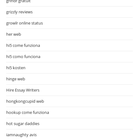
grindr gratuit
grizzly reviews
growlr online status
her web
hi5 come funziona
hi5 como funciona
hi5 kosten
hinge web
Hire Essay Writers
hongkongcupid web
hookup come funziona
hot sugar daddies
iamnaughty avis