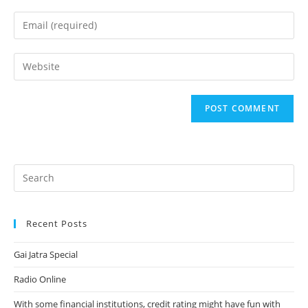
name
Enter
or
your
username
email
Enter
to
address
your
comment
to
website
comment
URL
(optional)
Recent Posts
Gai Jatra Special
Radio Online
With some financial institutions, credit rating might have fun with