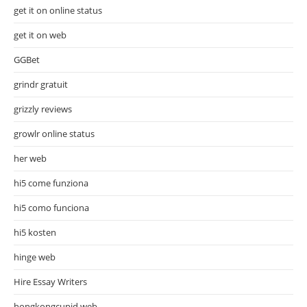
get it on online status
get it on web
GGBet
grindr gratuit
grizzly reviews
growlr online status
her web
hi5 come funziona
hi5 como funciona
hi5 kosten
hinge web
Hire Essay Writers
hongkongcupid web