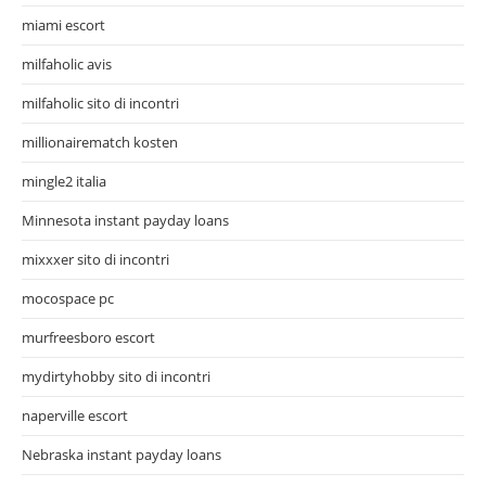
miami escort
milfaholic avis
milfaholic sito di incontri
millionairematch kosten
mingle2 italia
Minnesota instant payday loans
mixxxer sito di incontri
mocospace pc
murfreesboro escort
mydirtyhobby sito di incontri
naperville escort
Nebraska instant payday loans