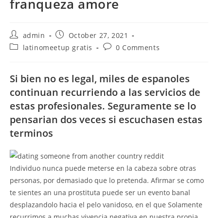
franqueza amore
Post
Post
admin
October 27, 2021
author:
published:
Post
Post
latinomeetup gratis
0 Comments
category:
comments:
Si bien no es legal, miles de espanoles
continuan recurriendo a las servicios de
estas profesionales. Seguramente se lo
pensarian dos veces si escuchasen estas
terminos
Individuo nunca puede meterse en la cabeza sobre otras
personas, por demasiado que lo pretenda. Afirmar se como
te sientes an una prostituta puede ser un evento banal
desplazandolo hacia el pelo vanidoso, en el que Solamente
recurrimos a muchas vivencia negativa en nuestra propia