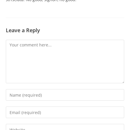
Leave a Reply
Comment
Enter
your
name
Enter
or
your
username
email
Enter
to