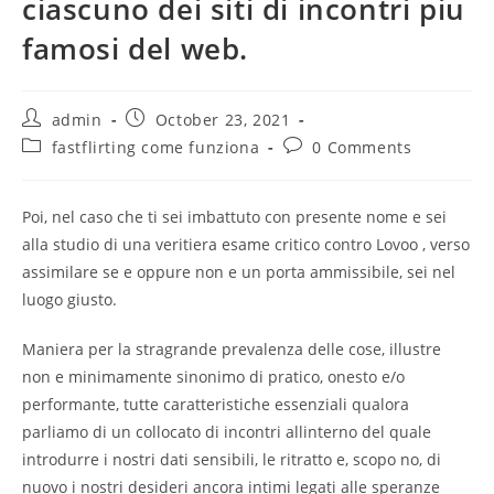
ciascuno dei siti di incontri piu
famosi del web.
Post
Post
admin
October 23, 2021
author:
published:
Post
Post
fastflirting come funziona
0 Comments
category:
comments:
Poi, nel caso che ti sei imbattuto con presente nome e sei
alla studio di una veritiera esame critico contro Lovoo , verso
assimilare se e oppure non e un porta ammissibile, sei nel
luogo giusto.
Maniera per la stragrande prevalenza delle cose, illustre
non e minimamente sinonimo di pratico, onesto e/o
performante, tutte caratteristiche essenziali qualora
parliamo di un collocato di incontri allinterno del quale
introdurre i nostri dati sensibili, le ritratto e, scopo no, di
nuovo i nostri desideri ancora intimi legati alle speranze