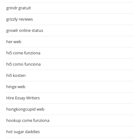
grindr gratuit
grizzly reviews
growlr online status
her web
hi5 come funziona
hi5 como funciona
hi5 kosten
hinge web
Hire Essay Writers
hongkongcupid web
hookup come funziona
hot sugar daddies