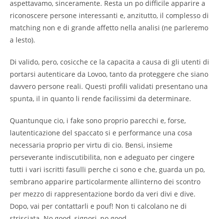
aspettavamo, sinceramente. Resta un po difficile apparire a
riconoscere persone interessanti e, anzitutto, il complesso di
matching non e di grande affetto nella analisi (ne parleremo
a lesto).
Di valido, pero, cosicche ce la capacita a causa di gli utenti di
portarsi autenticare da Lovoo, tanto da proteggere che siano
davvero persone reali. Questi profili validati presentano una
spunta, il in quanto li rende facilissimi da determinare.
Quantunque cio, i fake sono proprio parecchi e, forse,
lautenticazione del spaccato si e performance una cosa
necessaria proprio per virtu di cio. Bensi, insieme
perseverante indiscutibilita, non e adeguato per cingere
tutti i vari iscritti fasulli perche ci sono e che, guarda un po,
sembrano apparire particolarmente allinterno dei scontro
per mezzo di rappresentazione bordo da veri divi e dive.
Dopo, vai per contattarli e pouf! Non ti calcolano ne di
strisciata. No good, signori, no good.