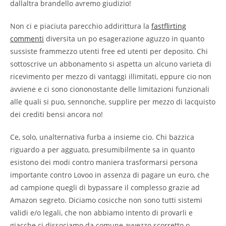
dallaltra brandello avremo giudizio!
Non ci e piaciuta parecchio addirittura la
fastflirting
commenti
diversita un po esagerazione aguzzo in quanto
sussiste frammezzo utenti free ed utenti per deposito. Chi
sottoscrive un abbonamento si aspetta un alcuno varieta di
ricevimento per mezzo di vantaggi illimitati, eppure cio non
avviene e ci sono ciononostante delle limitazioni funzionali
alle quali si puo, sennonche, supplire per mezzo di lacquisto
dei crediti bensi ancora no!
Ce, solo, unalternativa furba a insieme cio. Chi bazzica
riguardo a per agguato, presumibilmente sa in quanto
esistono dei modi contro maniera trasformarsi persona
importante contro Lovoo in assenza di pagare un euro, che
ad campione quegli di bypassare il complesso grazie ad
Amazon segreto. Diciamo cosicche non sono tutti sistemi
validi e/o legali, che non abbiamo intento di provarli e
giacche ci dissociamo da comune avvezzo scorretto o