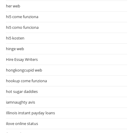
her web
hi5 come funziona
hi5 como funciona
hi5 kosten
hinge web
Hire Essay Writers
hongkongcupid web
hookup come funziona
hot sugar daddies
iamnaughty avis
Illinois instant payday loans
ilove online status