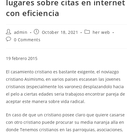
lugares sobre citas en internet
con eficiencia
Post
Post
Post
admin
October 18, 2021
her web
author:
published:
category:
Post
0 Comments
comments:
19 febrero 2015
El casamiento cristiano es bastante exigente, el noviazgo
cristiano Asimismo, en varios paises escasean las jovenes
cristianos (especialmente los varones) desplazandolo hacia
el pelo a ciertas edades seri­a trabajoso encontrar pareja de
aceptar este manera sobre vida radical.
En caso de que un cristiano posee claro que quiere casarse
con otro cristiano puede procurar su media naranja alla en
donde Tenemos cristianos en las parroquias, asociaciones,