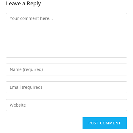
Leave a Reply
Comment
Enter
your
name
Enter
or
your
username
email
Enter
to
address
your
comment
to
website
comment
URL
(optional)