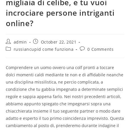
migliaia di celibe, e tu vuoi
incrociare persone intriganti
online?
Post
Post
admin
October 22, 2021
author:
published:
Post
Post
russiancupid come funziona
0 Comments
category:
comments:
Comprendere un uomo ovvero una colf pronti a toccare
dolci momenti caldi mediante te non e di affidabile neanche
una disciplina missilistica, ne percio complicata, a
condizione che tu gabbia impegnato a determinate semplici
regole e sappia appena farlo. Nei nostri precedenti articoli,
abbiamo appunto spiegato che impegnarsi sopra una
chiacchierata insieme il tuo seguente partner o modo dare
adatto e esperto il tuo primo coincidenza imprevisto.
Questa
cambiamento al posto di, prenderemo durante indagine il