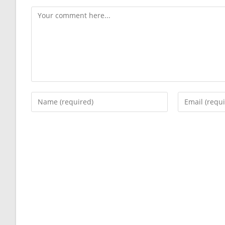
Comment
Enter
Enter
your
your
name
email
or
address
username
to
to
comment
comment