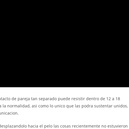
acto de pareja tan separado puede resistir dentro de 12 a 18
 la normalidad, asi como lo unico que las podra sustentar unidos,
unicacion.
esplazandolo hacia el pelo las cosas recientemente no estuvieron