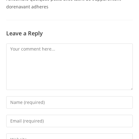
dorenavant adheres
Leave a Reply
Comment
Enter
your
name
Enter
or
your
username
email
Enter
to