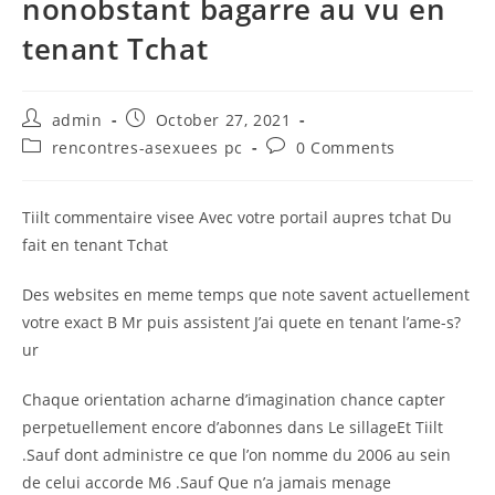
nonobstant bagarre au vu en
tenant Tchat
Post
Post
admin
October 27, 2021
author:
published:
Post
Post
rencontres-asexuees pc
0 Comments
category:
comments:
Tiilt commentaire visee Avec votre portail aupres tchat Du
fait en tenant Tchat
Des websites en meme temps que note savent actuellement
votre exact B Mr puis assistent J’ai quete en tenant l’ame-s?
ur
Chaque orientation acharne d’imagination chance capter
perpetuellement encore d’abonnes dans Le sillageEt Tiilt
.Sauf dont administre ce que l’on nomme du 2006 au sein
de celui accorde M6 .Sauf Que n’a jamais menage