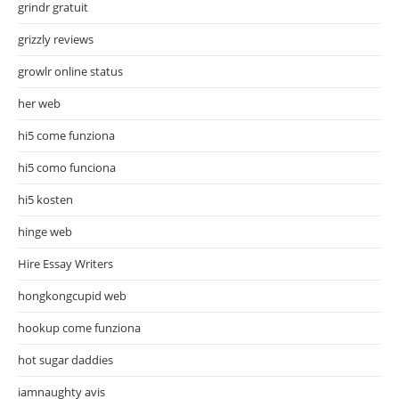
grindr gratuit
grizzly reviews
growlr online status
her web
hi5 come funziona
hi5 como funciona
hi5 kosten
hinge web
Hire Essay Writers
hongkongcupid web
hookup come funziona
hot sugar daddies
iamnaughty avis