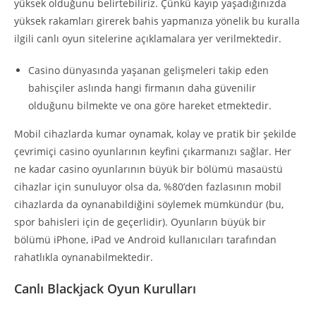
yüksek olduğunu belirtebiliriz. Çünkü kayıp yaşadığınızda
yüksek rakamları girerek bahis yapmanıza yönelik bu kuralla
ilgili canlı oyun sitelerine açıklamalara yer verilmektedir.
Casino dünyasında yaşanan gelişmeleri takip eden
bahisçiler aslında hangi firmanın daha güvenilir
olduğunu bilmekte ve ona göre hareket etmektedir.
Mobil cihazlarda kumar oynamak, kolay ve pratik bir şekilde
çevrimiçi casino oyunlarının keyfini çıkarmanızı sağlar. Her
ne kadar casino oyunlarının büyük bir bölümü masaüstü
cihazlar için sunuluyor olsa da, %80’den fazlasının mobil
cihazlarda da oynanabildiğini söylemek mümkündür (bu,
spor bahisleri için de geçerlidir). Oyunların büyük bir
bölümü iPhone, iPad ve Android kullanıcıları tarafından
rahatlıkla oynanabilmektedir.
Canlı Blackjack Oyun Kurulları