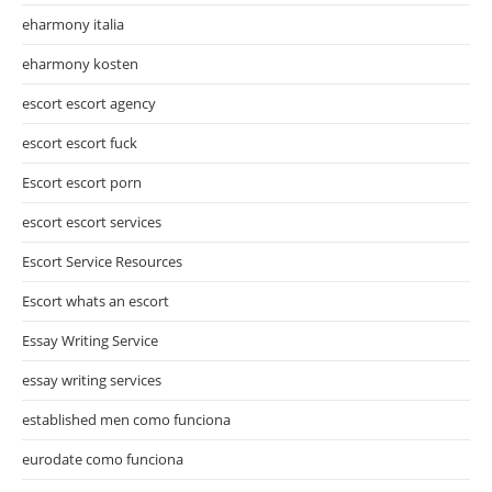
eharmony italia
eharmony kosten
escort escort agency
escort escort fuck
Escort escort porn
escort escort services
Escort Service Resources
Escort whats an escort
Essay Writing Service
essay writing services
established men como funciona
eurodate como funciona