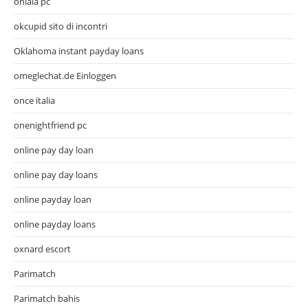
ohlala pc
okcupid sito di incontri
Oklahoma instant payday loans
omeglechat.de Einloggen
once italia
onenightfriend pc
online pay day loan
online pay day loans
online payday loan
online payday loans
oxnard escort
Parimatch
Parimatch bahis