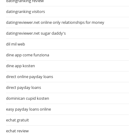
datingranking review
datingranking visitors
datingreviewer.net online only relationships for money
datingreviewer.net sugar daddy's
dil mil web
dine app come funziona
dine app kosten
direct online payday loans
direct payday loans
dominican cupid kosten
easy payday loans online
echat gratuit
echat review