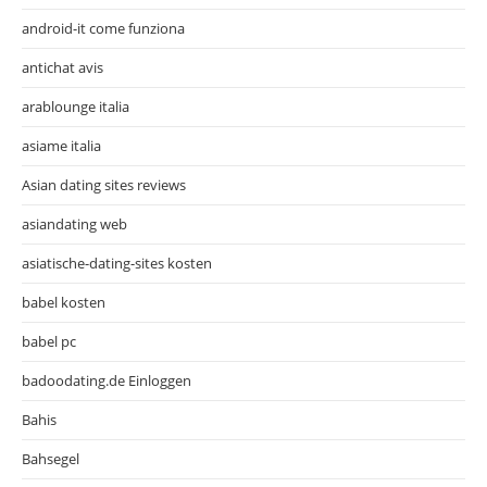
android-it come funziona
antichat avis
arablounge italia
asiame italia
Asian dating sites reviews
asiandating web
asiatische-dating-sites kosten
babel kosten
babel pc
badoodating.de Einloggen
Bahis
Bahsegel