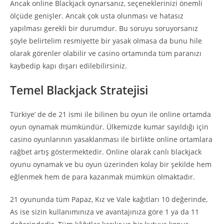
Ancak online Blackjack oynarsanız, seçeneklerinizi önemli
ölçüde genişler. Ancak çok usta olunması ve hatasız
yapılması gerekli bir durumdur. Bu soruyu soruyorsanız
şöyle belirtelim resmiyette bir yasak olmasa da bunu hile
olarak görenler olabilir ve casino ortamında tüm paranızı
kaybedip kapı dışarı edilebilirsiniz.
Temel Blackjack Stratejisi
Türkiye’ de de 21 ismi ile bilinen bu oyun ile online ortamda
oyun oynamak mümkündür. Ülkemizde kumar sayıldığı için
casino oyunlarının yasaklanması ile birlikte online ortamlara
rağbet artış göstermektedir. Online olarak canlı blackjack
oyunu oynamak ve bu oyun üzerinden kolay bir şekilde hem
eğlenmek hem de para kazanmak mümkün olmaktadır.
21 oyununda tüm Papaz, Kız ve Vale kağıtları 10 değerinde,
As ise sizin kullanımınıza ve avantajınıza göre 1 ya da 11