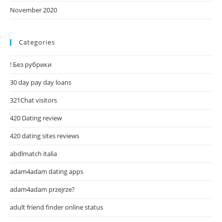
November 2020
Categories
! Без рубрики
30 day pay day loans
321Chat visitors
420 Dating review
420 dating sites reviews
abdlmatch italia
adam4adam dating apps
adam4adam przejrze?
adult friend finder online status