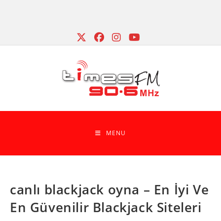
Skip
to
content
MENU
canlı blackjack oyna – En İyi Ve
En Güvenilir Blackjack Siteleri