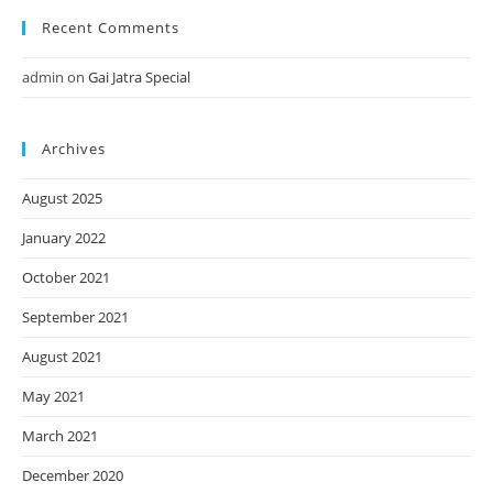
Recent Comments
admin
on
Gai Jatra Special
Archives
August 2025
January 2022
October 2021
September 2021
August 2021
May 2021
March 2021
December 2020