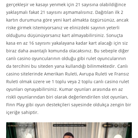
gerçekleşir ve kasayı yenmek için 21 sayısına olabildiğince
yaklaşmalı fakat 21 sayısını aşmamalısınız. Dağıtılan ilk 2
kartın durumuna göre yeni kart almakta özgürsünüz, ancak
riske girmek istemiyorsanız ve elinizdeki sayının yeterli
olduğunu düşünüyorsanız kart almayabilirsiniz. Sonuçta
kasa en az 16 sayısını yakalayana kadar kart alacağı için siz
biraz daha avantajlı komunda olacaksınız. Bu sebeple diğer
canlı casino oyuncularının olduğu gibi rulet oyuncularının
da tercihini bu siteden yana kullandığı bilinmektedir. Canlı
casino sitelerinde Amerikan Ruleti, Avrupa Ruleti ve Fransız
Ruleti olmak üzere ve 1 toplu veya 2 toplu canlı casino rulet
oyunları oynayabilirsiniz. Kumar oyunları arasında en az
riskli oyunlarından biri olarak değerlendirilen slot oyunları,
Finn Play gibi oyun destekçileri sayesinde oldukça zengin bir
içeriğe sahiptir.